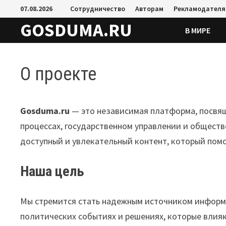
Перейти
07.08.2026
Сотрудничество
Авторам
Рекламодател
к
GOSDUMA.RU
В МИРЕ
содержимому
О проекте
Gosduma.ru
— это независимая платформа, посвя
процессах, государственном управлении и обществ
доступный и увлекательный контент, который пом
Наша цель
Мы стремится стать надежным источником информа
политических событиях и решениях, которые влия